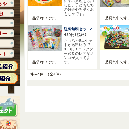
科学の原理を応用
ちゃ
した、子どもたち
の好奇心を誘うお
虫
もちゃです。
品切れ中です。
品切れ中です
送料無料セットA
リー
459円(税込)
おもちゃ9点セッ
トが送料込みで
450円！コレクタ
ット！
ー必見のレアなメ
ンコが入ってま
品切れ中です。
す。
品切れ中です
1件～4件 （全4件）