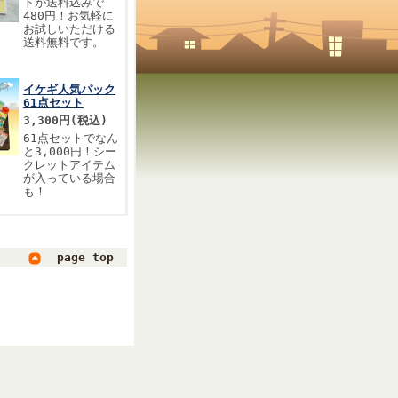
トが送料込みで
480円！お気軽に
お試しいただける
送料無料です。
。
イケギ人気パック
61点セット
3,300円(税込)
61点セットでなん
と3,000円！シー
クレットアイテム
が入っている場合
。
も！
page top