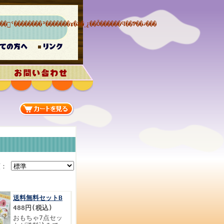
���������̲ۻҲ��������򡢺���񻺤ˤ��������³�������ɤ�ã�˰¿��Ȱ������Ϥ��Ƥ��ޤ���
順：
送料無料セットB
488円(税込)
おもちゃ7点セッ