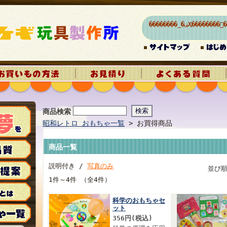
商品検索
昭和レトロ おもちゃ一覧
> お買得商品
商品一覧
説明付き /
写真のみ
並び
1件～4件 （全4件）
科学のおもちゃセ
ット
356円(税込)